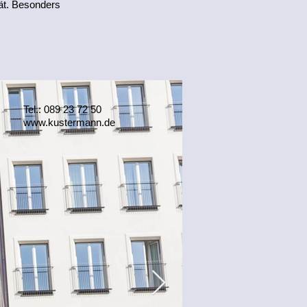
tät. Besonders
Tel.: 089 23 72 50
www.kustermann.de